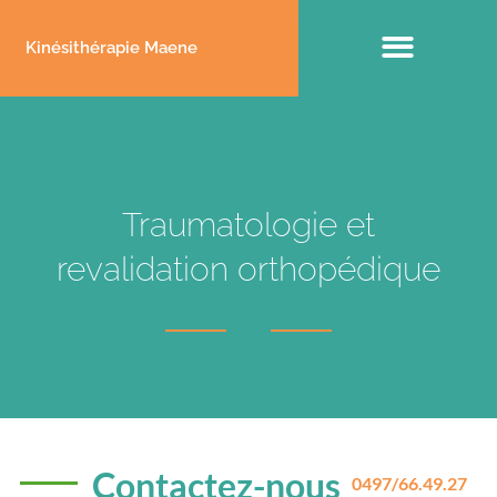
Kinésithérapie Maene
Domaines de compétences
Traumatologie et
revalidation orthopédique
Contactez-nous
0497/66.49.27