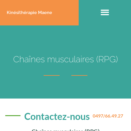
Kinésithérapie Maene
Domaines de compétences
Chaînes musculaires (RPG)
Contactez-nous
0497/66.49.27